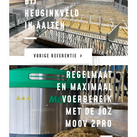
BIJ
HEUSINKVELD
IN AALTEN
VORIGE REFERENTIE
RUST,
REGELMAAT
EN MAXIMAAL
VOERBEREIK
MET DE JOZ
MOOV 2PRO